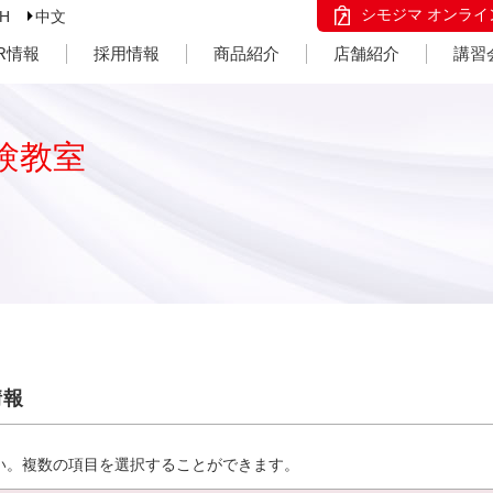
シモジマ オンライ
SH
中文
IR情報
採用情報
商品紹介
店舗紹介
講習
験教室
情報
い。複数の項目を選択することができます。