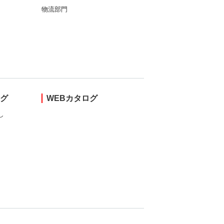
物流部門
ング
WEBカタログ
し