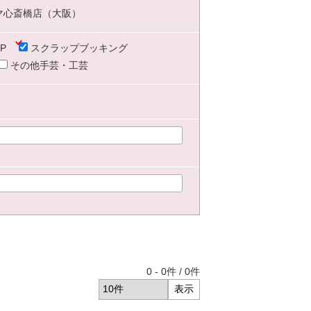
マ心斎橋店（大阪）
P
スクラップブッキング
その他手芸・工芸
0
-
0
件 /
0
件