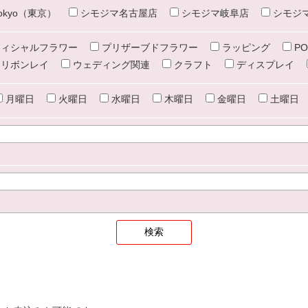
e tokyo（東京）
シモジマ名古屋店
シモジマ岐阜店
シモジ
ィシャルフラワー
プリザーブドフラワー
ラッピング
PO
リボンレイ
ウェディング関連
クラフト
ディスプレイ
月曜日
火曜日
水曜日
木曜日
金曜日
土曜日