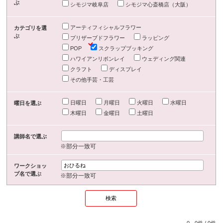
ぶ
シモジマ岐阜店
シモジマ心斎橋店（大阪）
アーティフィシャルフラワー
カテゴリを選
ぶ
プリザーブドフラワー
ラッピング
POP
スクラップブッキング
ハワイアンリボンレイ
ウェディング関連
クラフト
ディスプレイ
その他手芸・工芸
日曜日
月曜日
火曜日
水曜日
曜日を選ぶ
木曜日
金曜日
土曜日
講師名で選ぶ
※部分一致可
ワークショッ
プ名で選ぶ
※部分一致可