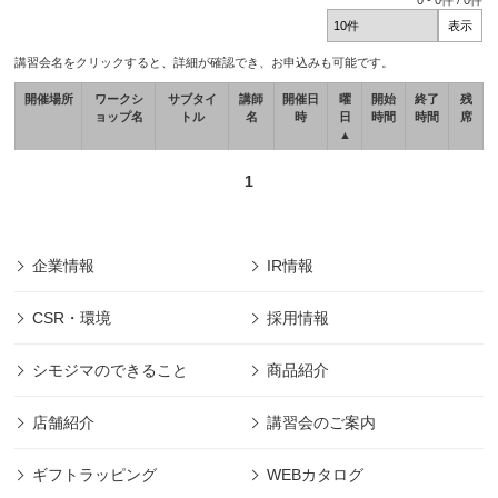
0
-
0
件 /
0
件
講習会名をクリックすると、詳細が確認でき、お申込みも可能です。
開催場所
ワークシ
サブタイ
講師
開催日
曜
開始
終了
残
ョップ名
トル
名
時
日
時間
時間
席
▲
1
企業情報
IR情報
CSR・環境
採用情報
シモジマのできること
商品紹介
店舗紹介
講習会のご案内
ギフトラッピング
WEBカタログ