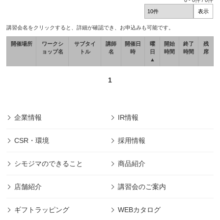
0
-
0
件 /
0
件
講習会名をクリックすると、詳細が確認でき、お申込みも可能です。
開催場所
ワークシ
サブタイ
講師
開催日
曜
開始
終了
残
ョップ名
トル
名
時
日
時間
時間
席
▲
1
企業情報
IR情報
CSR・環境
採用情報
シモジマのできること
商品紹介
店舗紹介
講習会のご案内
ギフトラッピング
WEBカタログ