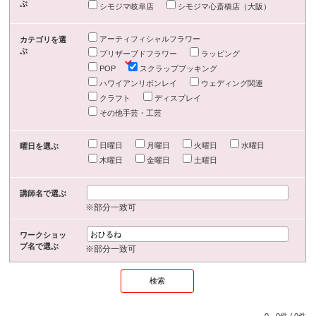
ぶ
シモジマ岐阜店
シモジマ心斎橋店（大阪）
アーティフィシャルフラワー
カテゴリを選
ぶ
プリザーブドフラワー
ラッピング
POP
スクラップブッキング
ハワイアンリボンレイ
ウェディング関連
クラフト
ディスプレイ
その他手芸・工芸
日曜日
月曜日
火曜日
水曜日
曜日を選ぶ
木曜日
金曜日
土曜日
講師名で選ぶ
※部分一致可
ワークショッ
プ名で選ぶ
※部分一致可