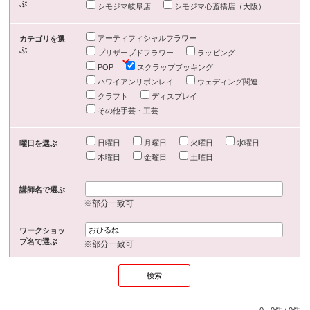
ぶ
シモジマ岐阜店
シモジマ心斎橋店（大阪）
アーティフィシャルフラワー
カテゴリを選
ぶ
プリザーブドフラワー
ラッピング
POP
スクラップブッキング
ハワイアンリボンレイ
ウェディング関連
クラフト
ディスプレイ
その他手芸・工芸
日曜日
月曜日
火曜日
水曜日
曜日を選ぶ
木曜日
金曜日
土曜日
講師名で選ぶ
※部分一致可
ワークショッ
プ名で選ぶ
※部分一致可