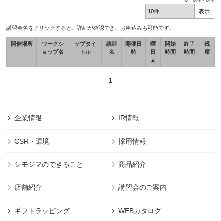
0
-
0
件 /
0
件
講習会名をクリックすると、詳細が確認でき、お申込みも可能です。
開催場所
ワークシ
サブタイ
講師
開催日
曜
開始
終了
残
ョップ名
トル
名
時
日
時間
時間
席
▲
1
企業情報
IR情報
CSR・環境
採用情報
シモジマのできること
商品紹介
店舗紹介
講習会のご案内
ギフトラッピング
WEBカタログ