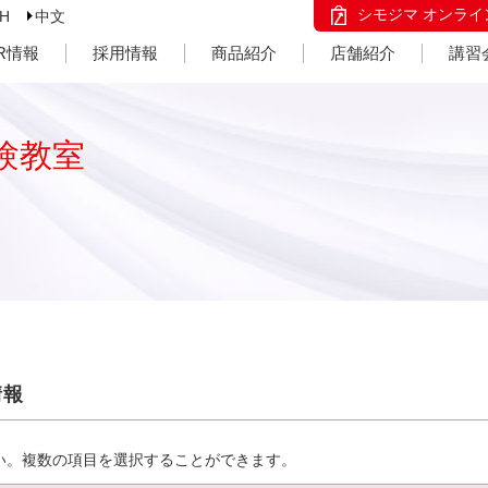
シモジマ オンライ
SH
中文
IR情報
採用情報
商品紹介
店舗紹介
講習
験教室
情報
い。複数の項目を選択することができます。