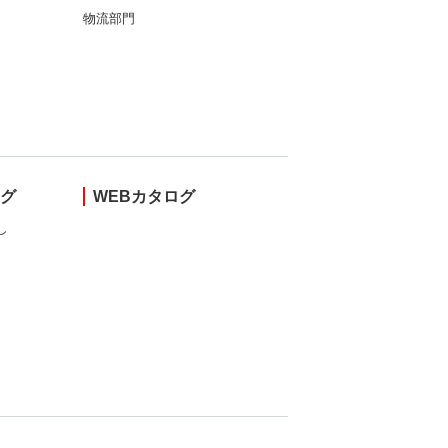
物流部門
ング
WEBカタログ
し