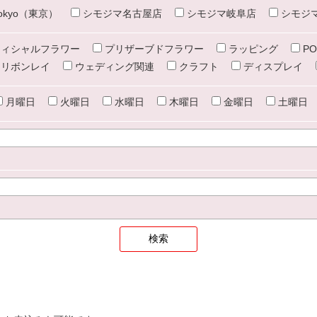
e tokyo（東京）
シモジマ名古屋店
シモジマ岐阜店
シモジ
ィシャルフラワー
プリザーブドフラワー
ラッピング
PO
リボンレイ
ウェディング関連
クラフト
ディスプレイ
月曜日
火曜日
水曜日
木曜日
金曜日
土曜日