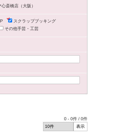
マ心斎橋店（大阪）
P
スクラップブッキング
その他手芸・工芸
0
-
0
件 /
0
件