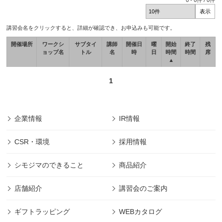
0
-
0
件 /
0
件
講習会名をクリックすると、詳細が確認でき、お申込みも可能です。
開催場所
ワークシ
サブタイ
講師
開催日
曜
開始
終了
残
ョップ名
トル
名
時
日
時間
時間
席
▲
1
企業情報
IR情報
CSR・環境
採用情報
シモジマのできること
商品紹介
店舗紹介
講習会のご案内
ギフトラッピング
WEBカタログ