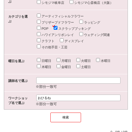
ぶ
シモジマ岐阜店
シモジマ心斎橋店（大阪）
アーティフィシャルフラワー
カテゴリを選
ぶ
プリザーブドフラワー
ラッピング
POP
スクラップブッキング
ハワイアンリボンレイ
ウェディング関連
クラフト
ディスプレイ
その他手芸・工芸
日曜日
月曜日
火曜日
水曜日
曜日を選ぶ
木曜日
金曜日
土曜日
講師名で選ぶ
※部分一致可
ワークショッ
プ名で選ぶ
※部分一致可