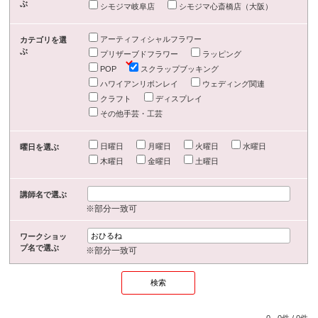
ぶ
シモジマ岐阜店
シモジマ心斎橋店（大阪）
アーティフィシャルフラワー
カテゴリを選
ぶ
プリザーブドフラワー
ラッピング
POP
スクラップブッキング
ハワイアンリボンレイ
ウェディング関連
クラフト
ディスプレイ
その他手芸・工芸
日曜日
月曜日
火曜日
水曜日
曜日を選ぶ
木曜日
金曜日
土曜日
講師名で選ぶ
※部分一致可
ワークショッ
プ名で選ぶ
※部分一致可