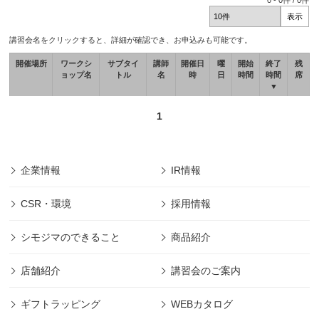
0
-
0
件 /
0
件
講習会名をクリックすると、詳細が確認でき、お申込みも可能です。
開催場所
ワークシ
サブタイ
講師
開催日
曜
開始
終了
残
ョップ名
トル
名
時
日
時間
時間
席
▼
1
企業情報
IR情報
CSR・環境
採用情報
シモジマのできること
商品紹介
店舗紹介
講習会のご案内
ギフトラッピング
WEBカタログ