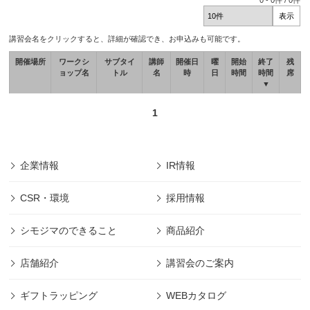
0
-
0
件 /
0
件
講習会名をクリックすると、詳細が確認でき、お申込みも可能です。
開催場所
ワークシ
サブタイ
講師
開催日
曜
開始
終了
残
ョップ名
トル
名
時
日
時間
時間
席
▼
1
企業情報
IR情報
CSR・環境
採用情報
シモジマのできること
商品紹介
店舗紹介
講習会のご案内
ギフトラッピング
WEBカタログ