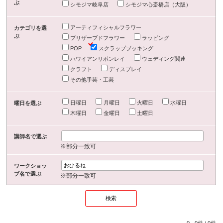
ぶ
シモジマ岐阜店
シモジマ心斎橋店（大阪）
アーティフィシャルフラワー
カテゴリを選
ぶ
プリザーブドフラワー
ラッピング
POP
スクラップブッキング
ハワイアンリボンレイ
ウェディング関連
クラフト
ディスプレイ
その他手芸・工芸
日曜日
月曜日
火曜日
水曜日
曜日を選ぶ
木曜日
金曜日
土曜日
講師名で選ぶ
※部分一致可
ワークショッ
プ名で選ぶ
※部分一致可