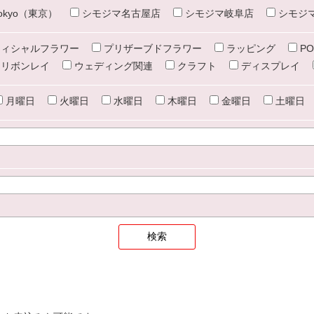
e tokyo（東京）
シモジマ名古屋店
シモジマ岐阜店
シモジ
ィシャルフラワー
プリザーブドフラワー
ラッピング
PO
リボンレイ
ウェディング関連
クラフト
ディスプレイ
月曜日
火曜日
水曜日
木曜日
金曜日
土曜日