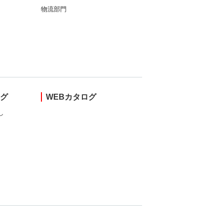
物流部門
ング
WEBカタログ
し