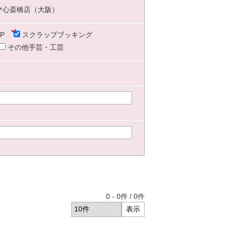
マ心斎橋店（大阪）
P
スクラップブッキング
その他手芸・工芸
0
-
0
件 /
0
件