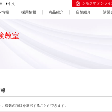
シモジマ オンライ
SH
中文
IR情報
採用情報
商品紹介
店舗紹介
講習
験教室
情報
い。複数の項目を選択することができます。