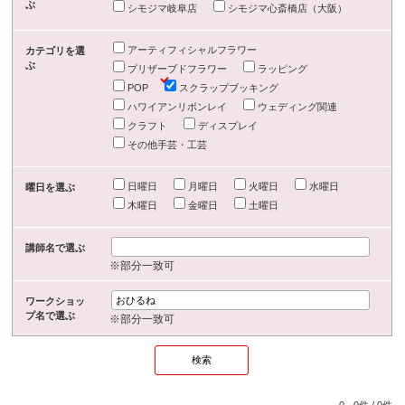
ぶ
シモジマ岐阜店
シモジマ心斎橋店（大阪）
アーティフィシャルフラワー
カテゴリを選
ぶ
プリザーブドフラワー
ラッピング
POP
スクラップブッキング
ハワイアンリボンレイ
ウェディング関連
クラフト
ディスプレイ
その他手芸・工芸
日曜日
月曜日
火曜日
水曜日
曜日を選ぶ
木曜日
金曜日
土曜日
講師名で選ぶ
※部分一致可
ワークショッ
プ名で選ぶ
※部分一致可