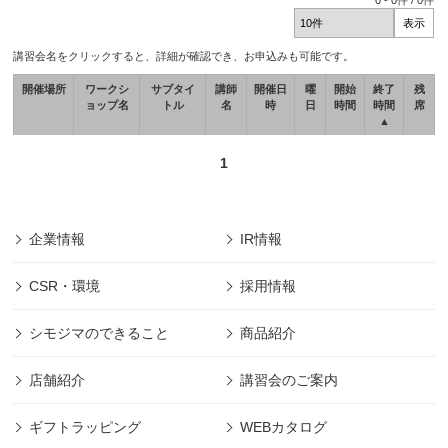
0
-
0
件 /
0
件
講習会名をクリックすると、詳細が確認でき、お申込みも可能です。
開催場所
ワークシ
サブタイ
講師
開催日
曜
開始
終了
残
ョップ名
トル
名
時
日
時間
時間
席
▲
1
企業情報
IR情報
CSR・環境
採用情報
シモジマのできること
商品紹介
店舗紹介
講習会のご案内
ギフトラッピング
WEBカタログ