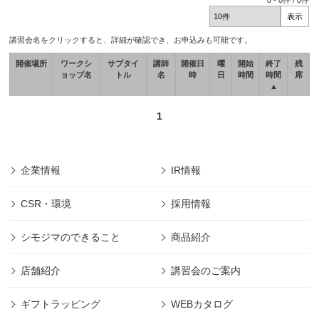
0
-
0
件 /
0
件
講習会名をクリックすると、詳細が確認でき、お申込みも可能です。
開催場所
ワークシ
サブタイ
講師
開催日
曜
開始
終了
残
ョップ名
トル
名
時
日
時間
時間
席
▲
1
企業情報
IR情報
CSR・環境
採用情報
シモジマのできること
商品紹介
店舗紹介
講習会のご案内
ギフトラッピング
WEBカタログ