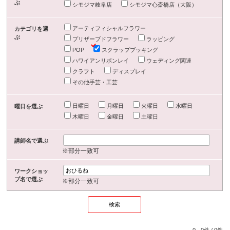
ぶ
シモジマ岐阜店
シモジマ心斎橋店（大阪）
アーティフィシャルフラワー
カテゴリを選
ぶ
プリザーブドフラワー
ラッピング
POP
スクラップブッキング
ハワイアンリボンレイ
ウェディング関連
クラフト
ディスプレイ
その他手芸・工芸
日曜日
月曜日
火曜日
水曜日
曜日を選ぶ
木曜日
金曜日
土曜日
講師名で選ぶ
※部分一致可
ワークショッ
プ名で選ぶ
※部分一致可