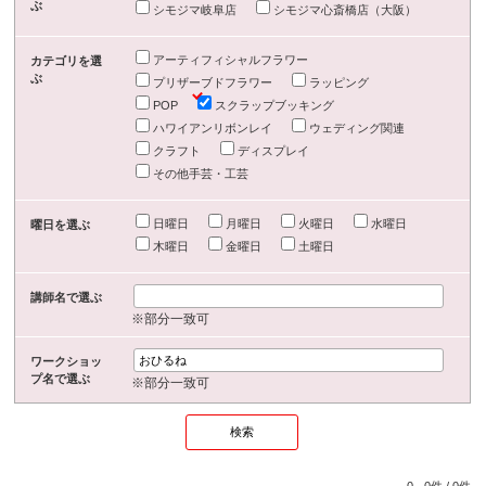
ぶ
シモジマ岐阜店
シモジマ心斎橋店（大阪）
アーティフィシャルフラワー
カテゴリを選
ぶ
プリザーブドフラワー
ラッピング
POP
スクラップブッキング
ハワイアンリボンレイ
ウェディング関連
クラフト
ディスプレイ
その他手芸・工芸
日曜日
月曜日
火曜日
水曜日
曜日を選ぶ
木曜日
金曜日
土曜日
講師名で選ぶ
※部分一致可
ワークショッ
プ名で選ぶ
※部分一致可