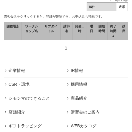
0
-
0
件 /
0
件
講習会名をクリックすると、詳細が確認でき、お申込みも可能です。
開催場所
ワークシ
サブタイ
講師
開催日
曜
開始
終了
残
ョップ名
トル
名
時
日
時間
時間
席
▲
1
企業情報
IR情報
CSR・環境
採用情報
シモジマのできること
商品紹介
店舗紹介
講習会のご案内
ギフトラッピング
WEBカタログ