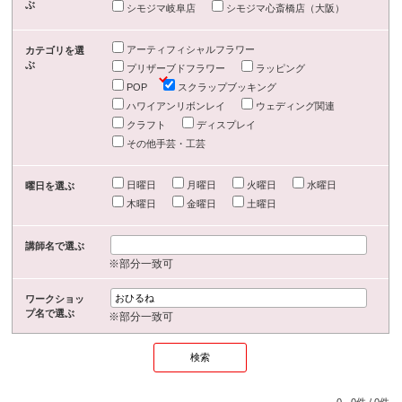
ぶ
シモジマ岐阜店
シモジマ心斎橋店（大阪）
アーティフィシャルフラワー
カテゴリを選
ぶ
プリザーブドフラワー
ラッピング
POP
スクラップブッキング
ハワイアンリボンレイ
ウェディング関連
クラフト
ディスプレイ
その他手芸・工芸
日曜日
月曜日
火曜日
水曜日
曜日を選ぶ
木曜日
金曜日
土曜日
講師名で選ぶ
※部分一致可
ワークショッ
プ名で選ぶ
※部分一致可