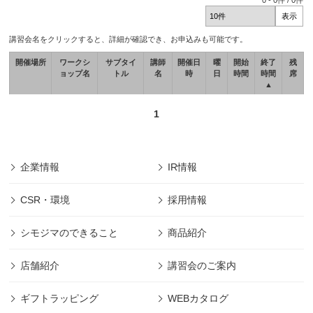
0
-
0
件 /
0
件
講習会名をクリックすると、詳細が確認でき、お申込みも可能です。
開催場所
ワークシ
サブタイ
講師
開催日
曜
開始
終了
残
ョップ名
トル
名
時
日
時間
時間
席
▲
1
企業情報
IR情報
CSR・環境
採用情報
シモジマのできること
商品紹介
店舗紹介
講習会のご案内
ギフトラッピング
WEBカタログ