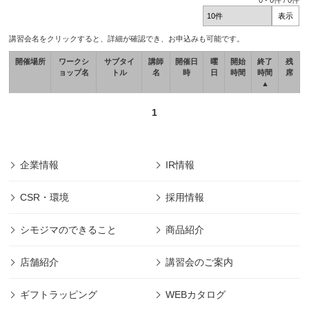
0
-
0
件 /
0
件
講習会名をクリックすると、詳細が確認でき、お申込みも可能です。
開催場所
ワークシ
サブタイ
講師
開催日
曜
開始
終了
残
ョップ名
トル
名
時
日
時間
時間
席
▲
1
企業情報
IR情報
CSR・環境
採用情報
シモジマのできること
商品紹介
店舗紹介
講習会のご案内
ギフトラッピング
WEBカタログ