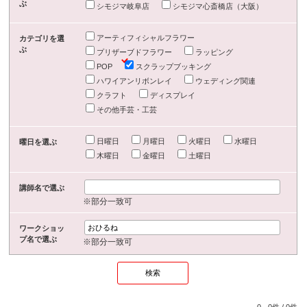
ぶ
シモジマ岐阜店
シモジマ心斎橋店（大阪）
アーティフィシャルフラワー
カテゴリを選
ぶ
プリザーブドフラワー
ラッピング
POP
スクラップブッキング
ハワイアンリボンレイ
ウェディング関連
クラフト
ディスプレイ
その他手芸・工芸
日曜日
月曜日
火曜日
水曜日
曜日を選ぶ
木曜日
金曜日
土曜日
講師名で選ぶ
※部分一致可
ワークショッ
プ名で選ぶ
※部分一致可