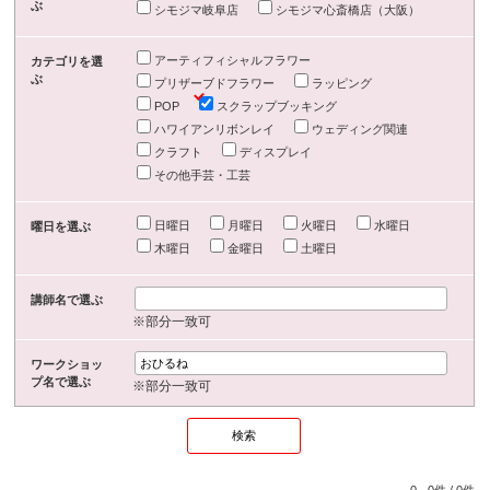
ぶ
シモジマ岐阜店
シモジマ心斎橋店（大阪）
アーティフィシャルフラワー
カテゴリを選
ぶ
プリザーブドフラワー
ラッピング
POP
スクラップブッキング
ハワイアンリボンレイ
ウェディング関連
クラフト
ディスプレイ
その他手芸・工芸
日曜日
月曜日
火曜日
水曜日
曜日を選ぶ
木曜日
金曜日
土曜日
講師名で選ぶ
※部分一致可
ワークショッ
プ名で選ぶ
※部分一致可