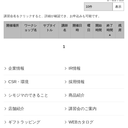
0
-
0
件 /
0
件
講習会名をクリックすると、詳細が確認でき、お申込みも可能です。
開催場所
ワークシ
サブタイ
講師
開催日
曜
開始
終了
残
ョップ名
トル
名
時
日
時間
時間
席
▲
1
企業情報
IR情報
CSR・環境
採用情報
シモジマのできること
商品紹介
店舗紹介
講習会のご案内
ギフトラッピング
WEBカタログ