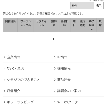
0
-
0
件 /
0
件
講習会名をクリックすると、詳細が確認でき、お申込みも可能です。
開催場所
ワークシ
サブタイ
講師
開催日
曜
開始
終了
残
ョップ名
トル
名
時
日
時間
時間
席
▲
1
企業情報
IR情報
CSR・環境
採用情報
シモジマのできること
商品紹介
店舗紹介
講習会のご案内
ギフトラッピング
WEBカタログ