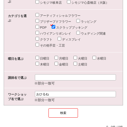
ぶ
シモジマ岐阜店
シモジマ心斎橋店（大阪）
アーティフィシャルフラワー
カテゴリを選
ぶ
プリザーブドフラワー
ラッピング
POP
スクラップブッキング
ハワイアンリボンレイ
ウェディング関連
クラフト
ディスプレイ
その他手芸・工芸
日曜日
月曜日
火曜日
水曜日
曜日を選ぶ
木曜日
金曜日
土曜日
講師名で選ぶ
※部分一致可
ワークショッ
プ名で選ぶ
※部分一致可