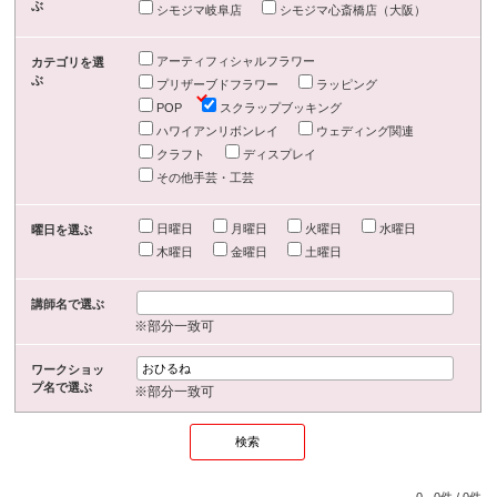
ぶ
シモジマ岐阜店
シモジマ心斎橋店（大阪）
アーティフィシャルフラワー
カテゴリを選
ぶ
プリザーブドフラワー
ラッピング
POP
スクラップブッキング
ハワイアンリボンレイ
ウェディング関連
クラフト
ディスプレイ
その他手芸・工芸
日曜日
月曜日
火曜日
水曜日
曜日を選ぶ
木曜日
金曜日
土曜日
講師名で選ぶ
※部分一致可
ワークショッ
プ名で選ぶ
※部分一致可