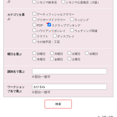
ぶ
シモジマ岐阜店
シモジマ心斎橋店（大阪）
アーティフィシャルフラワー
カテゴリを選
ぶ
プリザーブドフラワー
ラッピング
POP
スクラップブッキング
ハワイアンリボンレイ
ウェディング関連
クラフト
ディスプレイ
その他手芸・工芸
日曜日
月曜日
火曜日
水曜日
曜日を選ぶ
木曜日
金曜日
土曜日
講師名で選ぶ
※部分一致可
ワークショッ
プ名で選ぶ
※部分一致可