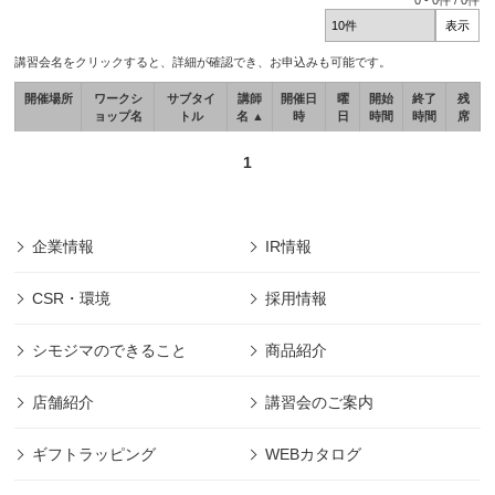
0
-
0
件 /
0
件
講習会名をクリックすると、詳細が確認でき、お申込みも可能です。
開催場所
ワークシ
サブタイ
講師
開催日
曜
開始
終了
残
ョップ名
トル
名 ▲
時
日
時間
時間
席
1
企業情報
IR情報
CSR・環境
採用情報
シモジマのできること
商品紹介
店舗紹介
講習会のご案内
ギフトラッピング
WEBカタログ