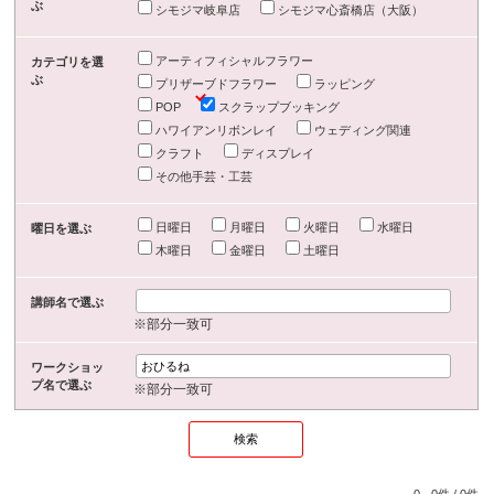
ぶ
シモジマ岐阜店
シモジマ心斎橋店（大阪）
アーティフィシャルフラワー
カテゴリを選
ぶ
プリザーブドフラワー
ラッピング
POP
スクラップブッキング
ハワイアンリボンレイ
ウェディング関連
クラフト
ディスプレイ
その他手芸・工芸
日曜日
月曜日
火曜日
水曜日
曜日を選ぶ
木曜日
金曜日
土曜日
講師名で選ぶ
※部分一致可
ワークショッ
プ名で選ぶ
※部分一致可