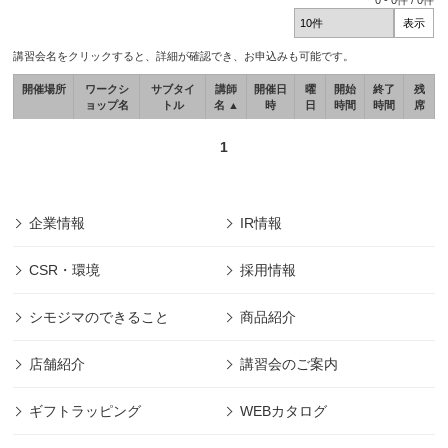
0
-
0
件 /
0
件
講習会名をクリックすると、詳細が確認でき、お申込みも可能です。
開催場所
ワークシ
サブタイ
講師
開催日
曜
開始
終了
残
ョップ名
トル
名 ▲
時
日
時間
時間
席
1
企業情報
IR情報
CSR・環境
採用情報
シモジマのできること
商品紹介
店舗紹介
講習会のご案内
ギフトラッピング
WEBカタログ