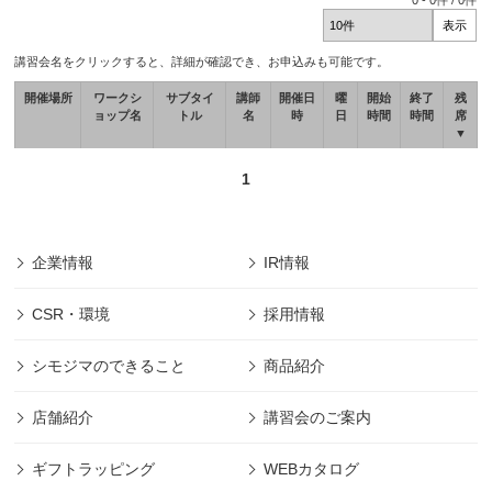
0
-
0
件 /
0
件
講習会名をクリックすると、詳細が確認でき、お申込みも可能です。
開催場所
ワークシ
サブタイ
講師
開催日
曜
開始
終了
残
ョップ名
トル
名
時
日
時間
時間
席
▼
1
企業情報
IR情報
CSR・環境
採用情報
シモジマのできること
商品紹介
店舗紹介
講習会のご案内
ギフトラッピング
WEBカタログ