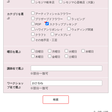
ぶ
シモジマ岐阜店
シモジマ心斎橋店（大阪）
アーティフィシャルフラワー
カテゴリを選
ぶ
プリザーブドフラワー
ラッピング
POP
スクラップブッキング
ハワイアンリボンレイ
ウェディング関連
クラフト
ディスプレイ
その他手芸・工芸
日曜日
月曜日
火曜日
水曜日
曜日を選ぶ
木曜日
金曜日
土曜日
講師名で選ぶ
※部分一致可
ワークショッ
プ名で選ぶ
※部分一致可