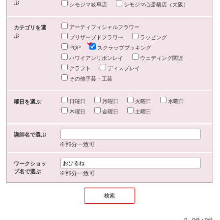
ぶ
シモジマ岐阜店
シモジマ心斎橋店（大阪）
アーティフィシャルフラワー
カテゴリを選
ぶ
プリザーブドフラワー
ラッピング
POP
スクラップブッキング
ハワイアンリボンレイ
ウェディング関連
クラフト
ディスプレイ
その他手芸・工芸
日曜日
月曜日
火曜日
水曜日
曜日を選ぶ
木曜日
金曜日
土曜日
講師名で選ぶ
※部分一致可
ワークショッ
プ名で選ぶ
※部分一致可