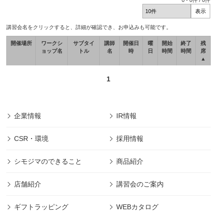
0
-
0
件 /
0
件
講習会名をクリックすると、詳細が確認でき、お申込みも可能です。
開催場所
ワークシ
サブタイ
講師
開催日
曜
開始
終了
残
ョップ名
トル
名
時
日
時間
時間
席
▲
1
企業情報
IR情報
CSR・環境
採用情報
シモジマのできること
商品紹介
店舗紹介
講習会のご案内
ギフトラッピング
WEBカタログ