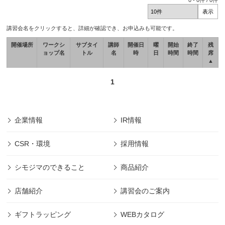
0
-
0
件 /
0
件
講習会名をクリックすると、詳細が確認でき、お申込みも可能です。
開催場所
ワークシ
サブタイ
講師
開催日
曜
開始
終了
残
ョップ名
トル
名
時
日
時間
時間
席
▲
1
企業情報
IR情報
CSR・環境
採用情報
シモジマのできること
商品紹介
店舗紹介
講習会のご案内
ギフトラッピング
WEBカタログ