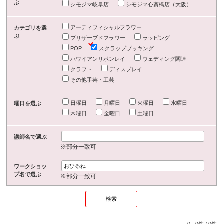
ぶ
シモジマ岐阜店
シモジマ心斎橋店（大阪）
アーティフィシャルフラワー
カテゴリを選
ぶ
プリザーブドフラワー
ラッピング
POP
スクラップブッキング
ハワイアンリボンレイ
ウェディング関連
クラフト
ディスプレイ
その他手芸・工芸
日曜日
月曜日
火曜日
水曜日
曜日を選ぶ
木曜日
金曜日
土曜日
講師名で選ぶ
※部分一致可
ワークショッ
プ名で選ぶ
※部分一致可