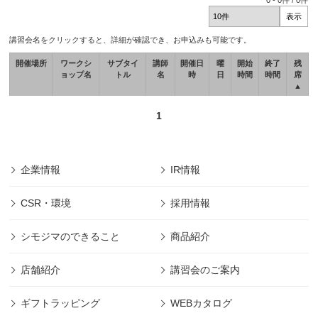
0
-
0
件 /
0
件
講習会名をクリックすると、詳細が確認でき、お申込みも可能です。
開催場所
ワークシ
サブタイ
講師
開催日
曜
開始
終了
残
ョップ名
トル
名
時
日
時間
時間
席
▲
1
企業情報
IR情報
CSR・環境
採用情報
シモジマのできること
商品紹介
店舗紹介
講習会のご案内
ギフトラッピング
WEBカタログ