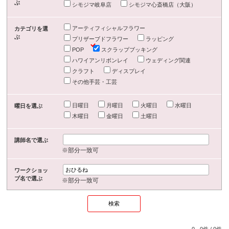
ぶ
シモジマ岐阜店
シモジマ心斎橋店（大阪）
アーティフィシャルフラワー
カテゴリを選
ぶ
プリザーブドフラワー
ラッピング
POP
スクラップブッキング
ハワイアンリボンレイ
ウェディング関連
クラフト
ディスプレイ
その他手芸・工芸
日曜日
月曜日
火曜日
水曜日
曜日を選ぶ
木曜日
金曜日
土曜日
講師名で選ぶ
※部分一致可
ワークショッ
プ名で選ぶ
※部分一致可