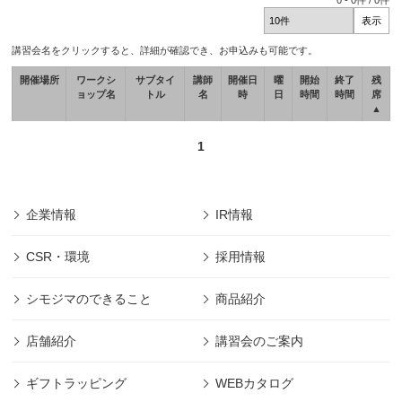
0
-
0
件 /
0
件
講習会名をクリックすると、詳細が確認でき、お申込みも可能です。
開催場所
ワークシ
サブタイ
講師
開催日
曜
開始
終了
残
ョップ名
トル
名
時
日
時間
時間
席
▲
1
企業情報
IR情報
CSR・環境
採用情報
シモジマのできること
商品紹介
店舗紹介
講習会のご案内
ギフトラッピング
WEBカタログ