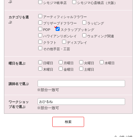
ぶ
シモジマ岐阜店
シモジマ心斎橋店（大阪）
アーティフィシャルフラワー
カテゴリを選
ぶ
プリザーブドフラワー
ラッピング
POP
スクラップブッキング
ハワイアンリボンレイ
ウェディング関連
クラフト
ディスプレイ
その他手芸・工芸
日曜日
月曜日
火曜日
水曜日
曜日を選ぶ
木曜日
金曜日
土曜日
講師名で選ぶ
※部分一致可
ワークショッ
プ名で選ぶ
※部分一致可