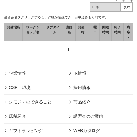
0
-
0
件 /
0
件
講習会名をクリックすると、詳細が確認でき、お申込みも可能です。
開催場所
ワークシ
サブタイ
講師
開催日
曜
開始
終了
残
ョップ名
トル
名
時
日
時間
時間
席
▲
1
企業情報
IR情報
CSR・環境
採用情報
シモジマのできること
商品紹介
店舗紹介
講習会のご案内
ギフトラッピング
WEBカタログ