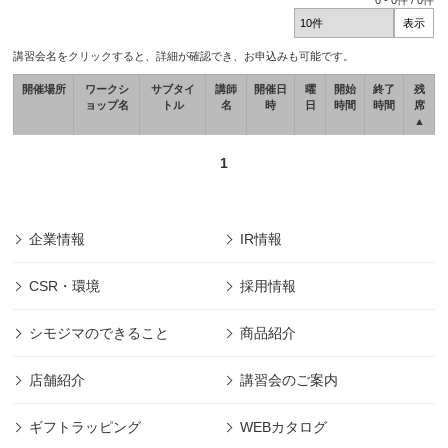
0
-
0
件 /
0
件
講習会名をクリックすると、詳細が確認でき、お申込みも可能です。
開催場所
ワークシ
サブタイ
講師
開催日
曜
開始
終了
残
ョップ名
トル
名
時
日
時間
時間
席
▲
1
企業情報
IR情報
CSR・環境
採用情報
シモジマのできること
商品紹介
店舗紹介
講習会のご案内
ギフトラッピング
WEBカタログ