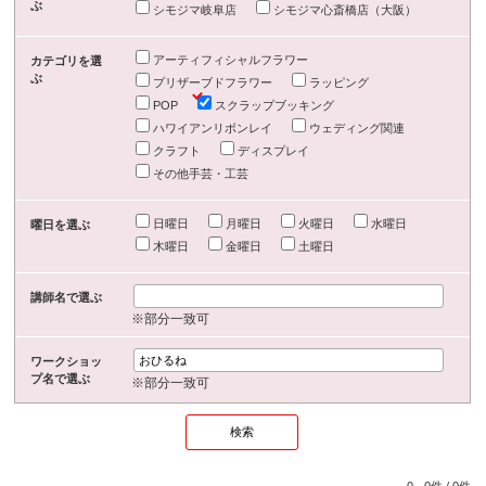
ぶ
シモジマ岐阜店
シモジマ心斎橋店（大阪）
アーティフィシャルフラワー
カテゴリを選
ぶ
プリザーブドフラワー
ラッピング
POP
スクラップブッキング
ハワイアンリボンレイ
ウェディング関連
クラフト
ディスプレイ
その他手芸・工芸
日曜日
月曜日
火曜日
水曜日
曜日を選ぶ
木曜日
金曜日
土曜日
講師名で選ぶ
※部分一致可
ワークショッ
プ名で選ぶ
※部分一致可