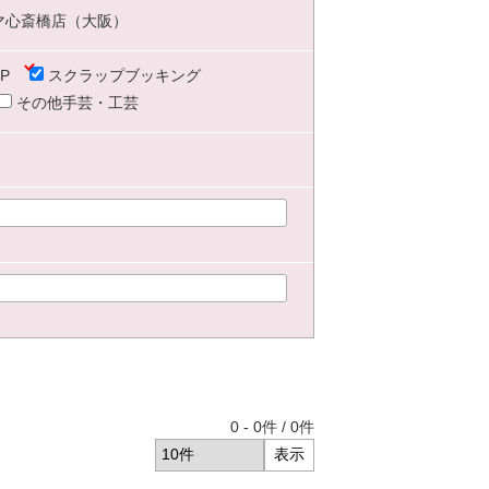
マ心斎橋店（大阪）
P
スクラップブッキング
その他手芸・工芸
0
-
0
件 /
0
件