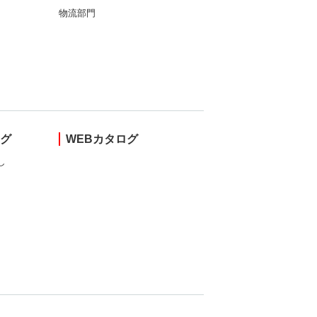
物流部門
ング
WEBカタログ
し