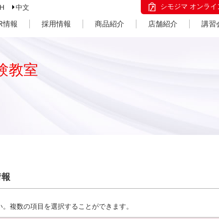
シモジマ オンライ
SH
中文
IR情報
採用情報
商品紹介
店舗紹介
講習
験教室
情報
い。複数の項目を選択することができます。