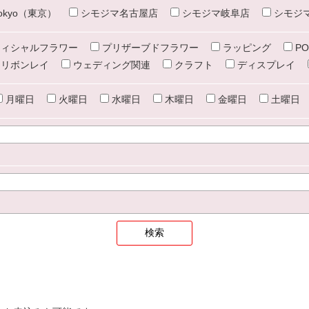
e tokyo（東京）
シモジマ名古屋店
シモジマ岐阜店
シモジ
ィシャルフラワー
プリザーブドフラワー
ラッピング
PO
リボンレイ
ウェディング関連
クラフト
ディスプレイ
月曜日
火曜日
水曜日
木曜日
金曜日
土曜日