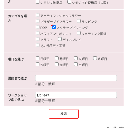
ぶ
シモジマ岐阜店
シモジマ心斎橋店（大阪）
アーティフィシャルフラワー
カテゴリを選
ぶ
プリザーブドフラワー
ラッピング
POP
スクラップブッキング
ハワイアンリボンレイ
ウェディング関連
クラフト
ディスプレイ
その他手芸・工芸
日曜日
月曜日
火曜日
水曜日
曜日を選ぶ
木曜日
金曜日
土曜日
講師名で選ぶ
※部分一致可
ワークショッ
プ名で選ぶ
※部分一致可