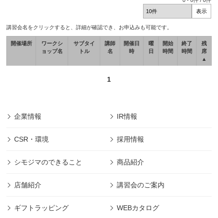
0
-
0
件 /
0
件
講習会名をクリックすると、詳細が確認でき、お申込みも可能です。
開催場所
ワークシ
サブタイ
講師
開催日
曜
開始
終了
残
ョップ名
トル
名
時
日
時間
時間
席
▲
1
企業情報
IR情報
CSR・環境
採用情報
シモジマのできること
商品紹介
店舗紹介
講習会のご案内
ギフトラッピング
WEBカタログ