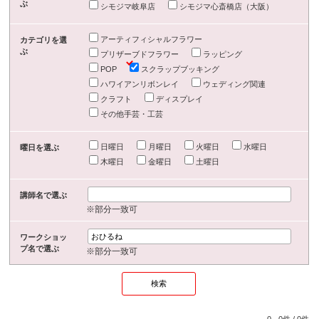
ぶ
シモジマ岐阜店
シモジマ心斎橋店（大阪）
アーティフィシャルフラワー
カテゴリを選
ぶ
プリザーブドフラワー
ラッピング
POP
スクラップブッキング
ハワイアンリボンレイ
ウェディング関連
クラフト
ディスプレイ
その他手芸・工芸
日曜日
月曜日
火曜日
水曜日
曜日を選ぶ
木曜日
金曜日
土曜日
講師名で選ぶ
※部分一致可
ワークショッ
プ名で選ぶ
※部分一致可