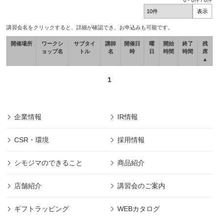
0
-
0
件 /
0
件
講習会名をクリックすると、詳細が確認でき、お申込みも可能です。
開催場所
ワークシ
サブタイ
講師
開催日
曜
開始
終了
残
ョップ名
トル
名
時
日
時間
時間
席
▲
1
企業情報
IR情報
CSR・環境
採用情報
シモジマのできること
商品紹介
店舗紹介
講習会のご案内
ギフトラッピング
WEBカタログ