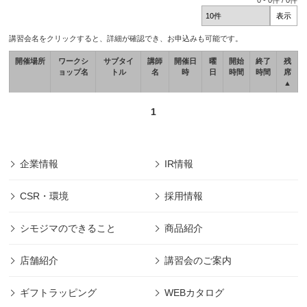
0
-
0
件 /
0
件
講習会名をクリックすると、詳細が確認でき、お申込みも可能です。
開催場所
ワークシ
サブタイ
講師
開催日
曜
開始
終了
残
ョップ名
トル
名
時
日
時間
時間
席
▲
1
企業情報
IR情報
CSR・環境
採用情報
シモジマのできること
商品紹介
店舗紹介
講習会のご案内
ギフトラッピング
WEBカタログ