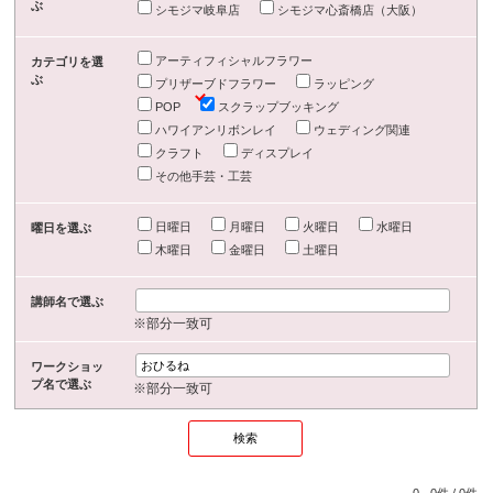
ぶ
シモジマ岐阜店
シモジマ心斎橋店（大阪）
アーティフィシャルフラワー
カテゴリを選
ぶ
プリザーブドフラワー
ラッピング
POP
スクラップブッキング
ハワイアンリボンレイ
ウェディング関連
クラフト
ディスプレイ
その他手芸・工芸
日曜日
月曜日
火曜日
水曜日
曜日を選ぶ
木曜日
金曜日
土曜日
講師名で選ぶ
※部分一致可
ワークショッ
プ名で選ぶ
※部分一致可