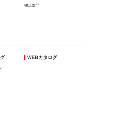
物流部門
ング
WEBカタログ
し