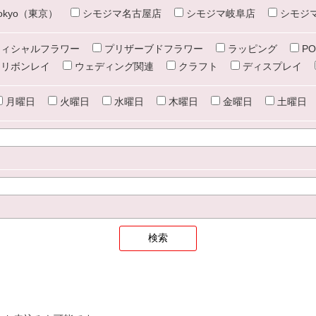
e tokyo（東京）
シモジマ名古屋店
シモジマ岐阜店
シモジ
ィシャルフラワー
プリザーブドフラワー
ラッピング
PO
リボンレイ
ウェディング関連
クラフト
ディスプレイ
月曜日
火曜日
水曜日
木曜日
金曜日
土曜日