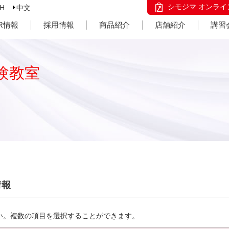
シモジマ オンライ
SH
中文
IR情報
採用情報
商品紹介
店舗紹介
講習
験教室
情報
い。複数の項目を選択することができます。