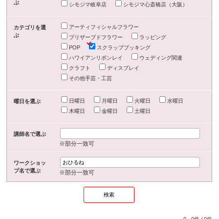
ぶ
シモジマ岐阜店
シモジマ心斎橋店（大阪）
アーティフィシャルフラワー
カテゴリを選
ぶ
プリザーブドフラワー
ラッピング
POP
スクラップブッキング
ハワイアンリボンレイ
ウェディング関連
クラフト
ディスプレイ
その他手芸・工芸
日曜日
月曜日
火曜日
水曜日
曜日を選ぶ
木曜日
金曜日
土曜日
講師名で選ぶ
※部分一致可
ワークショッ
プ名で選ぶ
※部分一致可