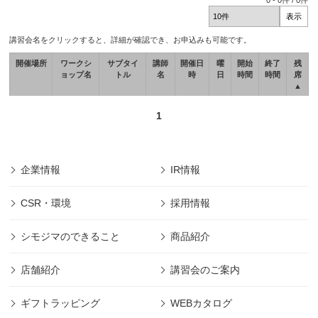
0
-
0
件 /
0
件
講習会名をクリックすると、詳細が確認でき、お申込みも可能です。
開催場所
ワークシ
サブタイ
講師
開催日
曜
開始
終了
残
ョップ名
トル
名
時
日
時間
時間
席
▲
1
企業情報
IR情報
CSR・環境
採用情報
シモジマのできること
商品紹介
店舗紹介
講習会のご案内
ギフトラッピング
WEBカタログ