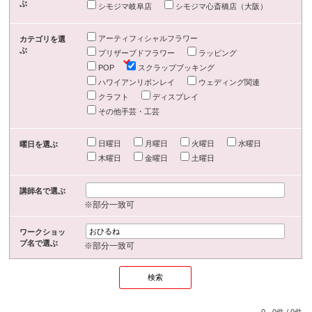
ぶ
シモジマ岐阜店
シモジマ心斎橋店（大阪）
アーティフィシャルフラワー
カテゴリを選
ぶ
プリザーブドフラワー
ラッピング
POP
スクラップブッキング
ハワイアンリボンレイ
ウェディング関連
クラフト
ディスプレイ
その他手芸・工芸
日曜日
月曜日
火曜日
水曜日
曜日を選ぶ
木曜日
金曜日
土曜日
講師名で選ぶ
※部分一致可
ワークショッ
プ名で選ぶ
※部分一致可