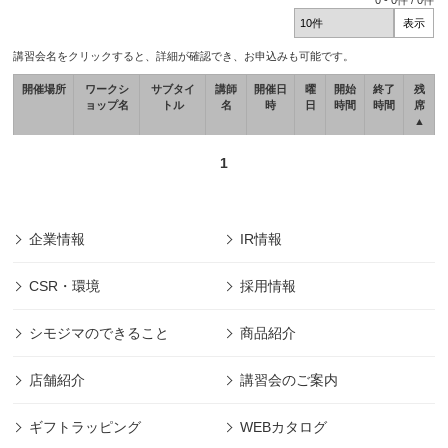
0
-
0
件 /
0
件
講習会名をクリックすると、詳細が確認でき、お申込みも可能です。
開催場所
ワークシ
サブタイ
講師
開催日
曜
開始
終了
残
ョップ名
トル
名
時
日
時間
時間
席
▲
1
企業情報
IR情報
CSR・環境
採用情報
シモジマのできること
商品紹介
店舗紹介
講習会のご案内
ギフトラッピング
WEBカタログ