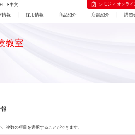
シモジマ オンライ
SH
中文
IR情報
採用情報
商品紹介
店舗紹介
講習
験教室
情報
い。複数の項目を選択することができます。