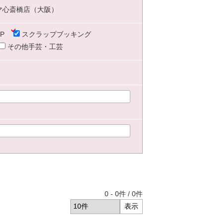
マ心斎橋店（大阪）
P
スクラップブッキング
その他手芸・工芸
0
-
0
件 /
0
件