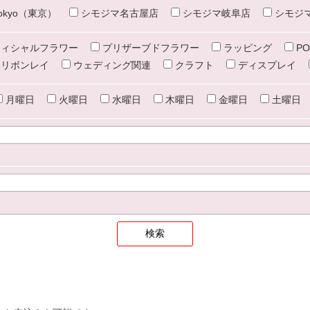
e tokyo（東京）
シモジマ名古屋店
シモジマ岐阜店
シモジ
ィシャルフラワー
プリザーブドフラワー
ラッピング
PO
リボンレイ
ウェディング関連
クラフト
ディスプレイ
月曜日
火曜日
水曜日
木曜日
金曜日
土曜日