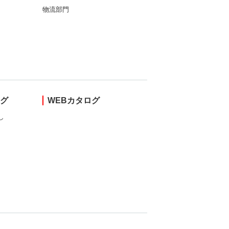
物流部門
ング
WEBカタログ
し