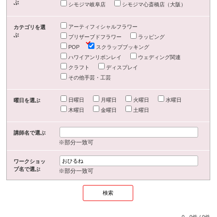
ぶ
シモジマ岐阜店
シモジマ心斎橋店（大阪）
アーティフィシャルフラワー
カテゴリを選
ぶ
プリザーブドフラワー
ラッピング
POP
スクラップブッキング
ハワイアンリボンレイ
ウェディング関連
クラフト
ディスプレイ
その他手芸・工芸
日曜日
月曜日
火曜日
水曜日
曜日を選ぶ
木曜日
金曜日
土曜日
講師名で選ぶ
※部分一致可
ワークショッ
プ名で選ぶ
※部分一致可