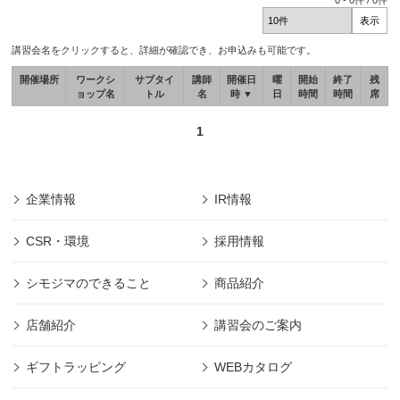
0
-
0
件 /
0
件
講習会名をクリックすると、詳細が確認でき、お申込みも可能です。
開催場所
ワークシ
サブタイ
講師
開催日
曜
開始
終了
残
ョップ名
トル
名
時 ▼
日
時間
時間
席
1
企業情報
IR情報
CSR・環境
採用情報
シモジマのできること
商品紹介
店舗紹介
講習会のご案内
ギフトラッピング
WEBカタログ