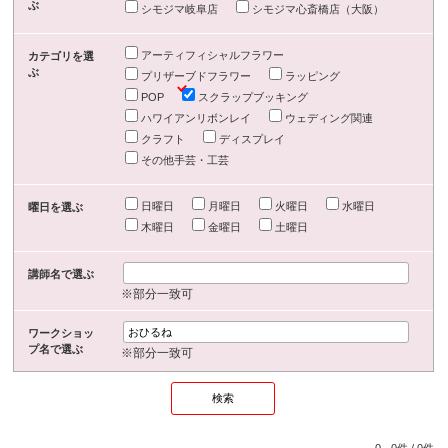
ぶ
シモジマ岐阜店
シモジマ心斎橋店（大阪）
アーティフィシャルフラワー
カテゴリを選
ぶ
プリザーブドフラワー
ラッピング
POP
スクラップブッキング
ハワイアンリボンレイ
ウェディング関連
クラフト
ディスプレイ
その他手芸・工芸
日曜日
月曜日
火曜日
水曜日
曜日を選ぶ
木曜日
金曜日
土曜日
講師名で選ぶ
※部分一致可
ワークショッ
プ名で選ぶ
※部分一致可