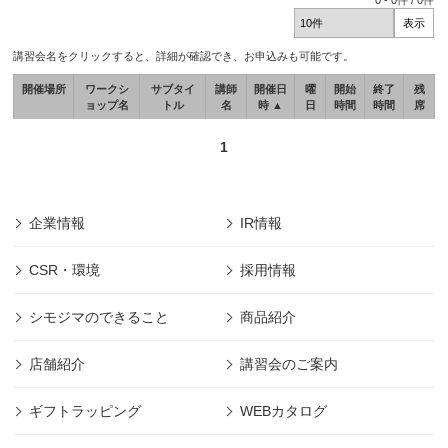
0
-
0
件 /
0
件
講習会名をクリックすると、詳細が確認でき、お申込みも可能です。
開催場所
ワークシ
サブタイ
講師
開催日
曜
開始
終了
残
ョップ名
トル
名
時 ▲
日
時間
時間
席
1
企業情報
IR情報
CSR・環境
採用情報
シモジマのできること
商品紹介
店舗紹介
講習会のご案内
ギフトラッピング
WEBカタログ