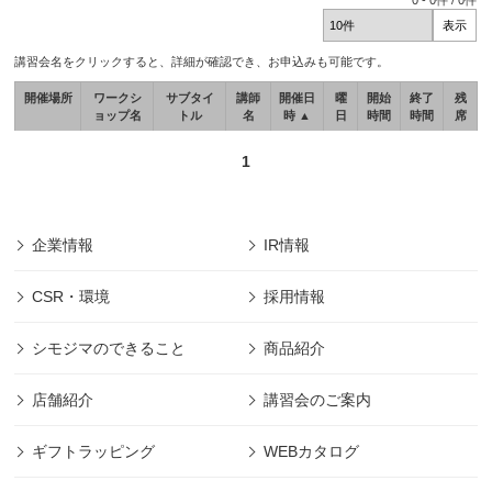
0
-
0
件 /
0
件
講習会名をクリックすると、詳細が確認でき、お申込みも可能です。
開催場所
ワークシ
サブタイ
講師
開催日
曜
開始
終了
残
ョップ名
トル
名
時 ▲
日
時間
時間
席
1
企業情報
IR情報
CSR・環境
採用情報
シモジマのできること
商品紹介
店舗紹介
講習会のご案内
ギフトラッピング
WEBカタログ