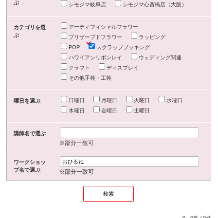
ぶ
シモジマ岐阜店
シモジマ心斎橋店（大阪）
アーティフィシャルフラワー
カテゴリを選
ぶ
プリザーブドフラワー
ラッピング
POP
スクラップブッキング
ハワイアンリボンレイ
ウェディング関連
クラフト
ディスプレイ
その他手芸・工芸
日曜日
月曜日
火曜日
水曜日
曜日を選ぶ
木曜日
金曜日
土曜日
講師名で選ぶ
※部分一致可
ワークショッ
プ名で選ぶ
※部分一致可