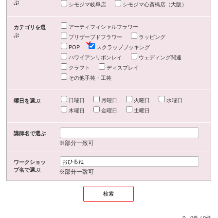
ぶ
シモジマ岐阜店
シモジマ心斎橋店（大阪）
アーティフィシャルフラワー
カテゴリを選
ぶ
プリザーブドフラワー
ラッピング
POP
スクラップブッキング
ハワイアンリボンレイ
ウェディング関連
クラフト
ディスプレイ
その他手芸・工芸
日曜日
月曜日
火曜日
水曜日
曜日を選ぶ
木曜日
金曜日
土曜日
講師名で選ぶ
※部分一致可
ワークショッ
プ名で選ぶ
※部分一致可