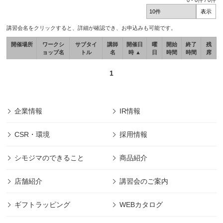
0
-
0
件 /
0
件
講習会名をクリックすると、詳細が確認でき、お申込みも可能です。
開催場所
ワークシ
サブタイ
講師
開催日
曜
開始
終了
残
ョップ名
トル
名
時 ▲
日
時間
時間
席
1
企業情報
IR情報
CSR・環境
採用情報
シモジマのできること
商品紹介
店舗紹介
講習会のご案内
ギフトラッピング
WEBカタログ