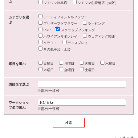
ぶ
シモジマ岐阜店
シモジマ心斎橋店（大阪）
アーティフィシャルフラワー
カテゴリを選
ぶ
プリザーブドフラワー
ラッピング
POP
スクラップブッキング
ハワイアンリボンレイ
ウェディング関連
クラフト
ディスプレイ
その他手芸・工芸
日曜日
月曜日
火曜日
水曜日
曜日を選ぶ
木曜日
金曜日
土曜日
講師名で選ぶ
※部分一致可
ワークショッ
プ名で選ぶ
※部分一致可