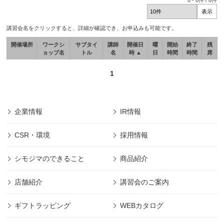
0
-
0
件 /
0
件
講習会名をクリックすると、詳細が確認でき、お申込みも可能です。
開催場所
ワークシ
サブタイ
講師
開催日
曜
開始
終了
残
ョップ名
トル
名
時 ▲
日
時間
時間
席
1
企業情報
IR情報
CSR・環境
採用情報
シモジマのできること
商品紹介
店舗紹介
講習会のご案内
ギフトラッピング
WEBカタログ