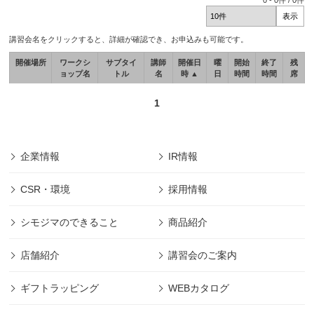
0
-
0
件 /
0
件
講習会名をクリックすると、詳細が確認でき、お申込みも可能です。
開催場所
ワークシ
サブタイ
講師
開催日
曜
開始
終了
残
ョップ名
トル
名
時 ▲
日
時間
時間
席
1
企業情報
IR情報
CSR・環境
採用情報
シモジマのできること
商品紹介
店舗紹介
講習会のご案内
ギフトラッピング
WEBカタログ