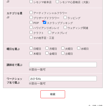
ぶ
シモジマ岐阜店
シモジマ心斎橋店（大阪）
アーティフィシャルフラワー
カテゴリを選
ぶ
プリザーブドフラワー
ラッピング
POP
スクラップブッキング
ハワイアンリボンレイ
ウェディング関連
クラフト
ディスプレイ
その他手芸・工芸
日曜日
月曜日
火曜日
水曜日
曜日を選ぶ
木曜日
金曜日
土曜日
講師名で選ぶ
※部分一致可
ワークショッ
プ名で選ぶ
※部分一致可