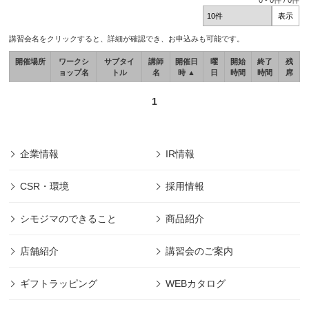
0
-
0
件 /
0
件
講習会名をクリックすると、詳細が確認でき、お申込みも可能です。
開催場所
ワークシ
サブタイ
講師
開催日
曜
開始
終了
残
ョップ名
トル
名
時 ▲
日
時間
時間
席
1
企業情報
IR情報
CSR・環境
採用情報
シモジマのできること
商品紹介
店舗紹介
講習会のご案内
ギフトラッピング
WEBカタログ