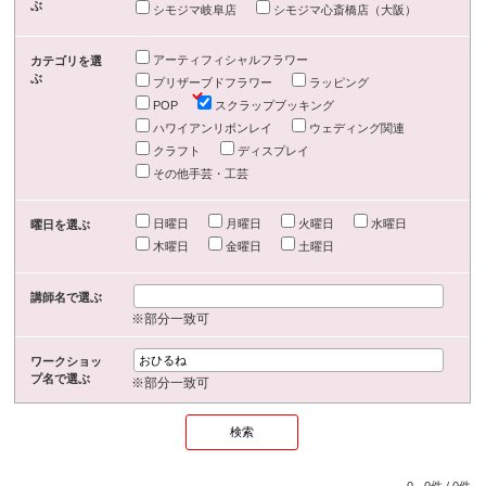
ぶ
シモジマ岐阜店
シモジマ心斎橋店（大阪）
アーティフィシャルフラワー
カテゴリを選
ぶ
プリザーブドフラワー
ラッピング
POP
スクラップブッキング
ハワイアンリボンレイ
ウェディング関連
クラフト
ディスプレイ
その他手芸・工芸
日曜日
月曜日
火曜日
水曜日
曜日を選ぶ
木曜日
金曜日
土曜日
講師名で選ぶ
※部分一致可
ワークショッ
プ名で選ぶ
※部分一致可