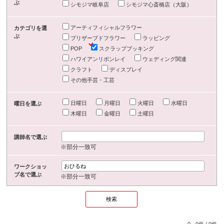
ぶ
シモジマ岐阜店
シモジマ心斎橋店（大阪）
アーティフィシャルフラワー
カテゴリを選
ぶ
プリザーブドフラワー
ラッピング
POP
スクラップブッキング
ハワイアンリボンレイ
ウェディング関連
クラフト
ディスプレイ
その他手芸・工芸
日曜日
月曜日
火曜日
水曜日
曜日を選ぶ
木曜日
金曜日
土曜日
講師名で選ぶ
※部分一致可
ワークショッ
プ名で選ぶ
※部分一致可