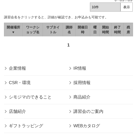
0
-
0
件 /
0
件
講習会名をクリックすると、詳細が確認でき、お申込みも可能です。
開催場所
ワークシ
サブタイ
講師
開催日
曜
開始
終了
残
▼
ョップ名
トル
名
時
日
時間
時間
席
1
企業情報
IR情報
CSR・環境
採用情報
シモジマのできること
商品紹介
店舗紹介
講習会のご案内
ギフトラッピング
WEBカタログ