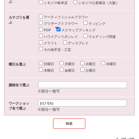
ぶ
シモジマ岐阜店
シモジマ心斎橋店（大阪）
アーティフィシャルフラワー
カテゴリを選
ぶ
プリザーブドフラワー
ラッピング
POP
スクラップブッキング
ハワイアンリボンレイ
ウェディング関連
クラフト
ディスプレイ
その他手芸・工芸
日曜日
月曜日
火曜日
水曜日
曜日を選ぶ
木曜日
金曜日
土曜日
講師名で選ぶ
※部分一致可
ワークショッ
プ名で選ぶ
※部分一致可