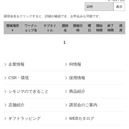
0
-
0
件 /
0
件
講習会名をクリックすると、詳細が確認でき、お申込みも可能です。
開催場所
ワークシ
サブタイ
講師
開催日
曜
開始
終了
残
▼
ョップ名
トル
名
時
日
時間
時間
席
1
企業情報
IR情報
CSR・環境
採用情報
シモジマのできること
商品紹介
店舗紹介
講習会のご案内
ギフトラッピング
WEBカタログ