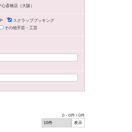
マ心斎橋店（大阪）
P
スクラップブッキング
その他手芸・工芸
0
-
0
件 /
0
件