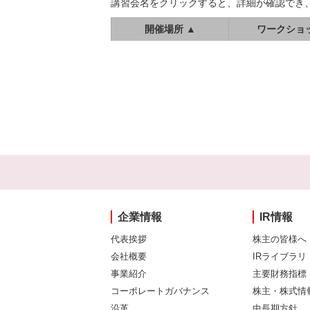
講習会名をクリックすると、詳細が確認でき
開催場所 ▲
ワークショ
企業情報
IR情報
代表挨拶
株主の皆様へ
会社概要
IRライブラリ
事業紹介
主要財務指標
コーポレートガバナンス
株主・株式情
沿革
中長期方針