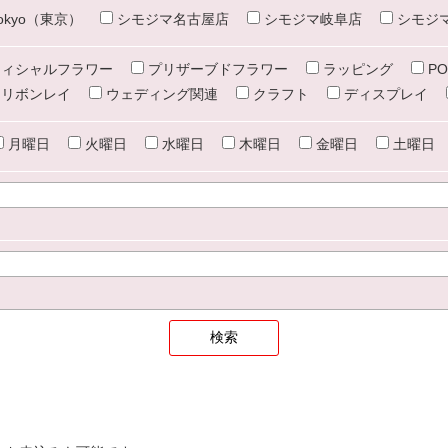
e tokyo（東京）
シモジマ名古屋店
シモジマ岐阜店
シモジ
ィシャルフラワー
プリザーブドフラワー
ラッピング
PO
リボンレイ
ウェディング関連
クラフト
ディスプレイ
月曜日
火曜日
水曜日
木曜日
金曜日
土曜日