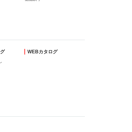
ング
WEBカタログ
し