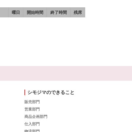
曜日
開始時間
終了時間
残席
シモジマのできること
販売部門
営業部門
商品企画部門
仕入部門
物流部門