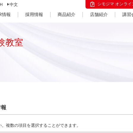
シモジマ オンライ
SH
中文
IR情報
採用情報
商品紹介
店舗紹介
講習
験教室
情報
い。複数の項目を選択することができます。