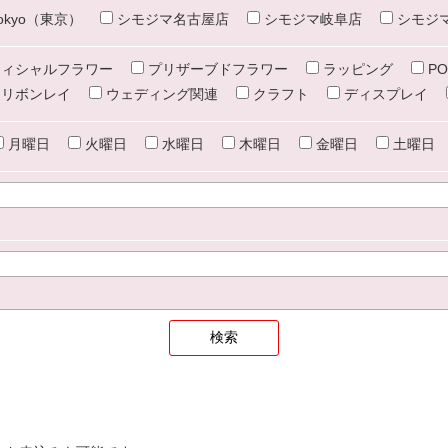
e tokyo（東京）
シモジマ名古屋店
シモジマ岐阜店
シモジ
ィシャルフラワー
プリザーブドフラワー
ラッピング
PO
リボンレイ
ウェディング関連
クラフト
ディスプレイ
月曜日
火曜日
水曜日
木曜日
金曜日
土曜日