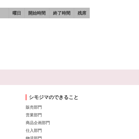
曜日
開始時間
終了時間
残席
シモジマのできること
販売部門
営業部門
商品企画部門
仕入部門
物流部門