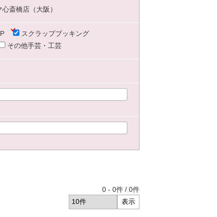
マ心斎橋店（大阪）
P
スクラップブッキング
その他手芸・工芸
0
-
0
件 /
0
件