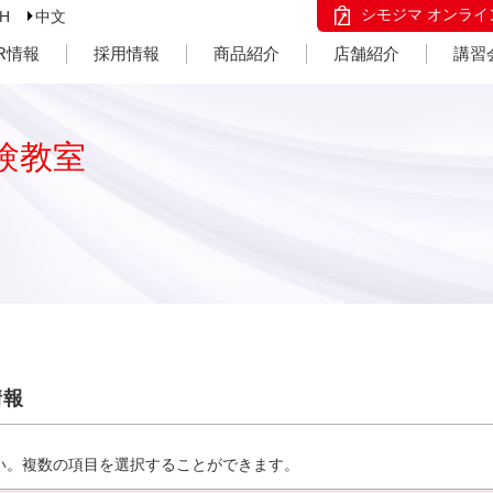
シモジマ オンライ
SH
中文
IR情報
採用情報
商品紹介
店舗紹介
講習
験教室
情報
い。複数の項目を選択することができます。