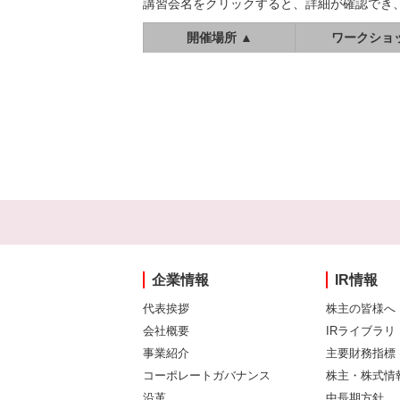
講習会名をクリックすると、詳細が確認でき
開催場所 ▲
ワークショ
企業情報
IR情報
代表挨拶
株主の皆様へ
会社概要
IRライブラリ
事業紹介
主要財務指標
コーポレートガバナンス
株主・株式情
沿革
中長期方針