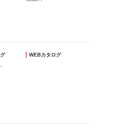
ング
WEBカタログ
し