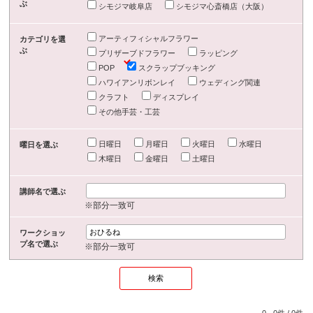
ぶ
シモジマ岐阜店
シモジマ心斎橋店（大阪）
アーティフィシャルフラワー
カテゴリを選
ぶ
プリザーブドフラワー
ラッピング
POP
スクラップブッキング
ハワイアンリボンレイ
ウェディング関連
クラフト
ディスプレイ
その他手芸・工芸
日曜日
月曜日
火曜日
水曜日
曜日を選ぶ
木曜日
金曜日
土曜日
講師名で選ぶ
※部分一致可
ワークショッ
プ名で選ぶ
※部分一致可