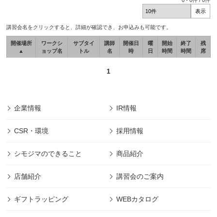
0
-
0
件 /
0
件
講習会名をクリックすると、詳細が確認でき、お申込みも可能です。
開催場所
ワークシ
サブタイ
講師
開催日
曜
開始
終了
残
▲
ョップ名
トル
名
時
日
時間
時間
席
1
企業情報
IR情報
CSR・環境
採用情報
シモジマのできること
商品紹介
店舗紹介
講習会のご案内
ギフトラッピング
WEBカタログ