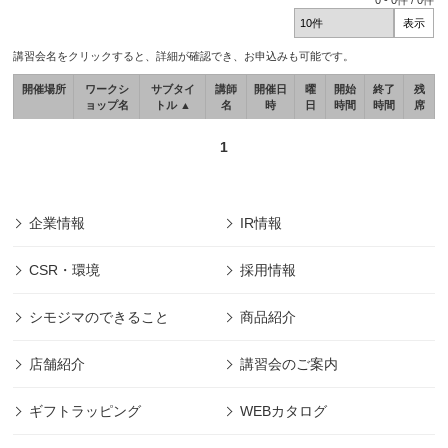
0
-
0
件 /
0
件
講習会名をクリックすると、詳細が確認でき、お申込みも可能です。
開催場所
ワークシ
サブタイ
講師
開催日
曜
開始
終了
残
ョップ名
トル ▲
名
時
日
時間
時間
席
1
企業情報
IR情報
CSR・環境
採用情報
シモジマのできること
商品紹介
店舗紹介
講習会のご案内
ギフトラッピング
WEBカタログ