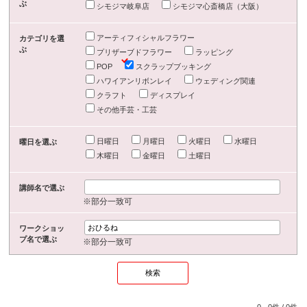
ぶ
シモジマ岐阜店
シモジマ心斎橋店（大阪）
アーティフィシャルフラワー
カテゴリを選
ぶ
プリザーブドフラワー
ラッピング
POP
スクラップブッキング
ハワイアンリボンレイ
ウェディング関連
クラフト
ディスプレイ
その他手芸・工芸
日曜日
月曜日
火曜日
水曜日
曜日を選ぶ
木曜日
金曜日
土曜日
講師名で選ぶ
※部分一致可
ワークショッ
プ名で選ぶ
※部分一致可