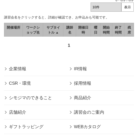
0
-
0
件 /
0
件
講習会名をクリックすると、詳細が確認でき、お申込みも可能です。
開催場所
ワークシ
サブタイ
講師
開催日
曜
開始
終了
残
ョップ名
トル ▲
名
時
日
時間
時間
席
1
企業情報
IR情報
CSR・環境
採用情報
シモジマのできること
商品紹介
店舗紹介
講習会のご案内
ギフトラッピング
WEBカタログ