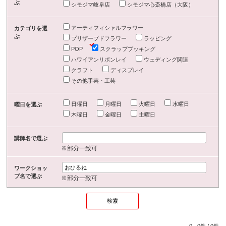
ぶ
シモジマ岐阜店
シモジマ心斎橋店（大阪）
アーティフィシャルフラワー
カテゴリを選
ぶ
プリザーブドフラワー
ラッピング
POP
スクラップブッキング
ハワイアンリボンレイ
ウェディング関連
クラフト
ディスプレイ
その他手芸・工芸
日曜日
月曜日
火曜日
水曜日
曜日を選ぶ
木曜日
金曜日
土曜日
講師名で選ぶ
※部分一致可
ワークショッ
プ名で選ぶ
※部分一致可