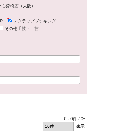
マ心斎橋店（大阪）
P
スクラップブッキング
その他手芸・工芸
0
-
0
件 /
0
件