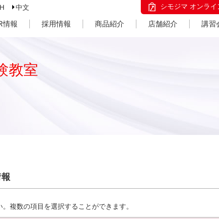
シモジマ オンライ
SH
中文
IR情報
採用情報
商品紹介
店舗紹介
講習
験教室
情報
い。複数の項目を選択することができます。