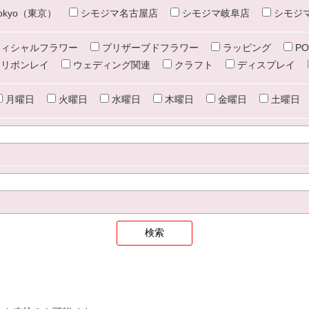
e tokyo（東京）
シモジマ名古屋店
シモジマ岐阜店
シモジ
ィシャルフラワー
プリザーブドフラワー
ラッピング
PO
リボンレイ
ウェディング関連
クラフト
ディスプレイ
月曜日
火曜日
水曜日
木曜日
金曜日
土曜日