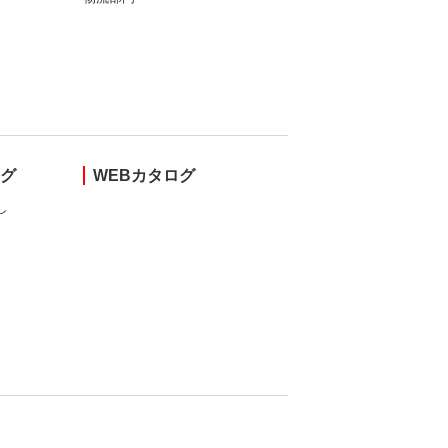
ング
WEBカタログ
し