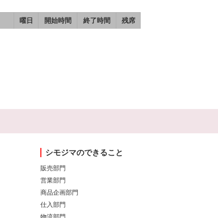
曜日
開始時間
終了時間
残席
シモジマのできること
販売部門
営業部門
商品企画部門
仕入部門
物流部門