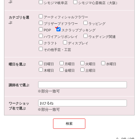
ぶ
シモジマ岐阜店
シモジマ心斎橋店（大阪）
アーティフィシャルフラワー
カテゴリを選
ぶ
プリザーブドフラワー
ラッピング
POP
スクラップブッキング
ハワイアンリボンレイ
ウェディング関連
クラフト
ディスプレイ
その他手芸・工芸
日曜日
月曜日
火曜日
水曜日
曜日を選ぶ
木曜日
金曜日
土曜日
講師名で選ぶ
※部分一致可
ワークショッ
プ名で選ぶ
※部分一致可