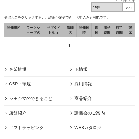
0
-
0
件 /
0
件
講習会名をクリックすると、詳細が確認でき、お申込みも可能です。
開催場所
ワークシ
サブタイ
講師
開催日
曜
開始
終了
残
ョップ名
トル ▲
名
時
日
時間
時間
席
1
企業情報
IR情報
CSR・環境
採用情報
シモジマのできること
商品紹介
店舗紹介
講習会のご案内
ギフトラッピング
WEBカタログ